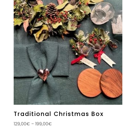
Traditional Christmas Box
129,00
€
–
199,00
€