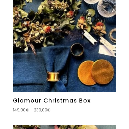
Glamour Christmas Box
149,00
€
–
239,00
€