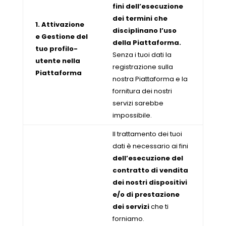
fini dell’esecuzione
dei termini che
1. Attivazione
disciplinano l’uso
e Gestione del
della Piattaforma.
tuo profilo-
Senza i tuoi dati la
utente nella
registrazione sulla
Piattaforma
nostra Piattaforma e la
fornitura dei nostri
servizi sarebbe
impossibile.
Il trattamento dei tuoi
dati è necessario ai fini
dell’esecuzione del
contratto di vendita
dei nostri dispositivi
e/o di prestazione
dei servizi
che ti
forniamo.