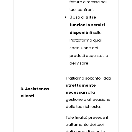
fatture e messe nei
tuoi confronti.
 Uso di
altre
funzioni o servizi
disponibili
sulla
Piattaforma quali:
spedizione dei
prodotti acquistati e
del visore
Trattiamo soltanto i dati
strettamente
3. Assistenza
necessari
alla
clienti
gestione o all’evasione
della tua richiesta.
Tale finalità prevede il
trattamento dei tuoi
dati come di seguito