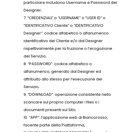
particolare includono Username e Password del
Designer;
“CREDENZIALI” o “USERNAME” o “USER ID” o
“IDENTIFICATIVO Cliente” o “IDENTIFICATIVO
Designer”: codice alfabetico o alfanumerico
identificativo del Cliente e/o dal Designer
rispettivamente per la fruizione o l’erogazione
del Servizio;
“PASSWORD”: codice alfabetico o
alfanumerico, generato dal Designer ed
attribuito allo stesso per l’esecuzione del
Servizio;
“DOWNLOAD”: operazione consistente nello
scaricare sul proprio computer i files o i
documenti presenti sul Sito;
“APP”: l’applicazione web di Biancorosso,
facente parte della Piattaforma,