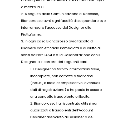
al Designer a mezzo lettera raccomandata A/R o
a mezzo PEC.
A seguito della Comunicazione di Recesso,
Biancorosso avrà ogni facoltà di sospendere e/o
interrompere l’accesso del Designer alla
Piattaforma.
In ogni caso Biancorosso avrà facoltà di
risolvere con efficacia immediata e di diritto ai
sensi dell’art. 1454 c.c. la Collaborazione con il
Designer al ricorrere dei seguenti casi:
Il Designer ha fornito informazioni false,
incomplete, non corrette o fuorvianti
(inclusi, a titolo esemplificativo, eventuali
dati di registrazione) o ha posto in essere
una condotta fraudolenta o illecita;
Biancorosso ha riscontrato utilizzi non
autorizzati o fraudolenti dell’Account
Designer associato al Designer o dei