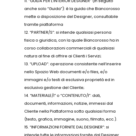
“GUIDA PER L’INTERIOR DESIGNER” (in seguito
anche solo “Guida”): è la guida che Biancorosso
mette a disposizione del Designer, consultabile
tramite piattaforma
“PARTNER/S”: si intende qualsiasi persona
fisica o giuridica, con la quale Biancorosso ha in
corso collaborazioni commerciali di qualsiasi
natura al fine di offrire ai Clienti i Servizi;
“UPLOAD”: operazione consistente nell’inserire
nello Spazio Web documenti e/o files, e/o
immagini e/o testi di esclusiva proprietà ed in
esclusiva gestione del Cliente;
“MATERIALE/I” o “CONTENUTO/I”: dati,
documenti, informazioni, notizie, immessi dal
Cliente nella Piattaforma sotto qualsiasi forma
(testo, grafica, immagine, suono, filmato, ecc.).
“INFORMAZIONI FORNITE DAL DESIGNER”: si
intende tutte le informazioni fornite dal Designer