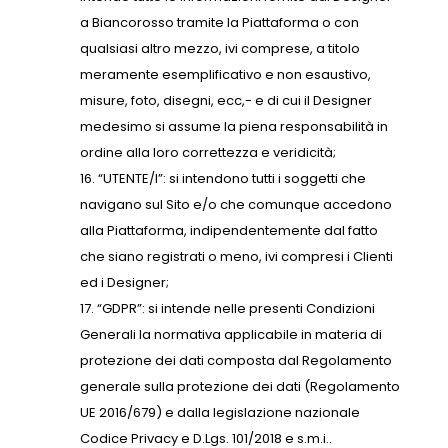
a Biancorosso tramite la Piattaforma o con
qualsiasi altro mezzo, ivi comprese, a titolo
meramente esemplificativo e non esaustivo,
misure, foto, disegni, ecc,- e di cui il Designer
medesimo si assume la piena responsabilità in
ordine alla loro correttezza e veridicità;
“UTENTE/I”: si intendono tutti i soggetti che
navigano sul Sito e/o che comunque accedono
alla Piattaforma, indipendentemente dal fatto
che siano registrati o meno, ivi compresi i Clienti
ed i Designer;
“GDPR”: si intende nelle presenti Condizioni
Generali la normativa applicabile in materia di
protezione dei dati composta dal Regolamento
generale sulla protezione dei dati (Regolamento
UE 2016/679) e dalla legislazione nazionale
Codice Privacy e D.Lgs. 101/2018 e s.m.i..